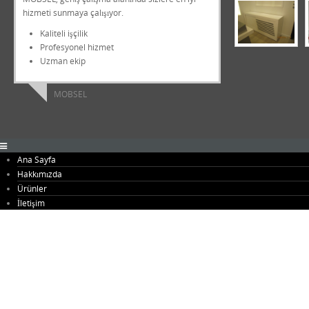
hizmeti sunmaya çalışıyor.
Kaliteli işçilik
Profesyonel hizmet
Uzman ekip
MOBSEL
Ana Sayfa
Hakkımızda
Ürünler
Antre Mobilyaları
İletişim
Banyo Mobilyaları
Büfeler
Genç Odaları
Giysi Odaları
Kapılar
Merdivenler
Mutfak Mobilyaları